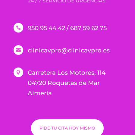
24 / 7 SERVICIO DE URGENCIAS.
950 95 44 42 / 687 59 62 75

clinicavpro@clinicavpro.es

Carretera Los Motores, 114

04720 Roquetas de Mar
Almería
PIDE TU CITA HOY MISMO